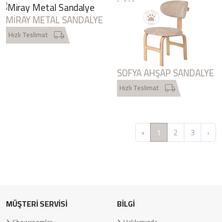
MIRAY METAL SANDALYE
Hızlı Teslimat
SOFYA AHŞAP SANDALYE
Hızlı Teslimat
‹
1
2
3
›
MÜŞTERİ SERVİSİ
BİLGİ
Showroomlar
Hakkımızda